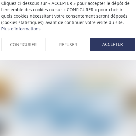
comp
Cliquez ci-dessous sur « ACCEPTER » pour accepter le dépôt de
l'ensemble des cookies ou sur « CONFIGURER » pour choisir
Référence de l’arrêt : Cass. civ 3ème du 19 oc
quels cookies nécessitant votre consentement seront déposés
(cookies statistiques), avant de continuer votre visite du site.
Plus d'informations
ACCEPTER
CONFIGURER
REFUSER
2024
Publié le :
15/01/2024