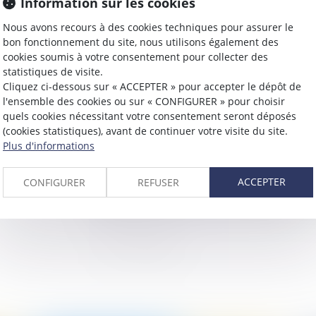
Information sur les cookies
préserver l’efficacité des actions en justice 
permettre au syndicat des copropriétaires d’
Nous avons recours à des cookies techniques pour assurer le
de désordres affectant les parties communes s
bon fonctionnement du site, nous utilisons également des
cookies soumis à votre consentement pour collecter des
actions initiées par chaque copropriétaire con
statistiques de visite.
Cliquez ci-dessous sur « ACCEPTER » pour accepter le dépôt de
l'ensemble des cookies ou sur « CONFIGURER » pour choisir
Le cabinet VILA AVOCATS intervient aussi 
quels cookies nécessitant votre consentement seront déposés
dans le cadre d’un litige concernant les d
(cookies statistiques), avant de continuer votre visite du site.
Copropriété, de l’immobilier et de l’urban
Plus d'informations
ACCEPTER
CONFIGURER
REFUSER
Référence de l’arrêt : Cass. civ 3ème du 7 no