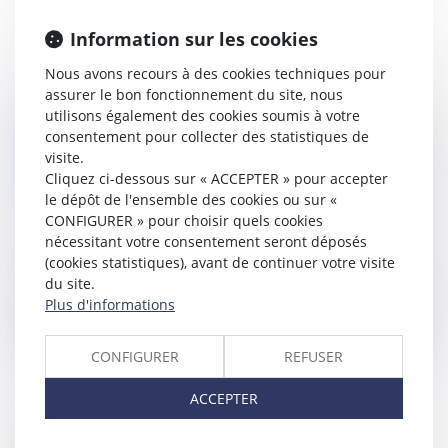
Le récolement de travaux sans autorisation
préalable
Information sur les cookies
Nous avons recours à des cookies techniques pour
assurer le bon fonctionnement du site, nous
utilisons également des cookies soumis à votre
Publié le :
06/11/2019
consentement pour collecter des statistiques de
visite.
Cliquez ci-dessous sur « ACCEPTER » pour accepter
le dépôt de l'ensemble des cookies ou sur «
CONFIGURER » pour choisir quels cookies
nécessitant votre consentement seront déposés
(cookies statistiques), avant de continuer votre visite
du site.
Plus d'informations
Erreur sur l’affichage du permis de construire
CONFIGURER
REFUSER
et impact sur le délai de recours
ACCEPTER