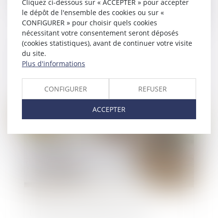
Cliquez ci-dessous sur « ACCEPTER » pour accepter
le dépôt de l'ensemble des cookies ou sur «
CONFIGURER » pour choisir quels cookies
nécessitant votre consentement seront déposés
(cookies statistiques), avant de continuer votre visite
du site.
La garantie décennale est-elle transmise en
Plus d'informations
cas de fusion-absorption ?
CONFIGURER
REFUSER
ACCEPTER
Publié le :
15/12/2020
La déclaration préalable de travaux