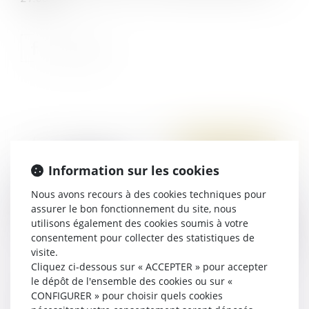
Publié le :
28/12/2020
Information sur les cookies
Nous avons recours à des cookies techniques pour
assurer le bon fonctionnement du site, nous
utilisons également des cookies soumis à votre
consentement pour collecter des statistiques de
visite.
Cliquez ci-dessous sur « ACCEPTER » pour accepter
le dépôt de l'ensemble des cookies ou sur «
La garantie décennale est-elle transmise en
CONFIGURER » pour choisir quels cookies