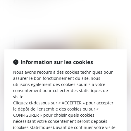
Publié le :
20/05/2022
Information sur les cookies
Nous avons recours à des cookies techniques pour
assurer le bon fonctionnement du site, nous
utilisons également des cookies soumis à votre
consentement pour collecter des statistiques de
visite.
Cliquez ci-dessous sur « ACCEPTER » pour accepter
Action en démolition pour non-respect du
le dépôt de l'ensemble des cookies ou sur «
cahier des charges : 30 ans pour la demande,
CONFIGURER » pour choisir quels cookies
mais seulement 5 ans pour être indemnisé
nécessitant votre consentement seront déposés
(cookies statistiques), avant de continuer votre visite