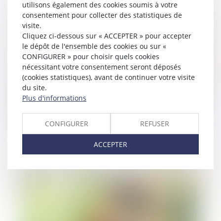
utilisons également des cookies soumis à votre
consentement pour collecter des statistiques de
Publié le :
23/02/2023
visite.
Cliquez ci-dessous sur « ACCEPTER » pour accepter
le dépôt de l'ensemble des cookies ou sur «
CONFIGURER » pour choisir quels cookies
nécessitant votre consentement seront déposés
(cookies statistiques), avant de continuer votre visite
du site.
Plus d'informations
Partage de responsabilité entre le lotisseur et
CONFIGURER
REFUSER
le bureau d'étude des risques géotechniques
ACCEPTER
Publié le :
13/02/2023