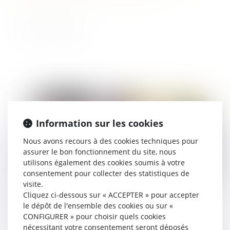
Publié le :
03/03/2020
Information sur les cookies
Nous avons recours à des cookies techniques pour
assurer le bon fonctionnement du site, nous
utilisons également des cookies soumis à votre
consentement pour collecter des statistiques de
visite.
Cliquez ci-dessous sur « ACCEPTER » pour accepter
le dépôt de l'ensemble des cookies ou sur «
Construction : qu’est-ce que la mise au point
CONFIGURER » pour choisir quels cookies
technique (MAP) ?
nécessitant votre consentement seront déposés