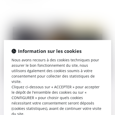
Publié le :
28/10/2024
Information sur les cookies
Nous avons recours à des cookies techniques pour
assurer le bon fonctionnement du site, nous
utilisons également des cookies soumis à votre
consentement pour collecter des statistiques de
visite.
Vendre un bien en zone inondable ou à risques
Cliquez ci-dessous sur « ACCEPTER » pour accepter
: quelles informations obligatoires ?
le dépôt de l'ensemble des cookies ou sur «
CONFIGURER » pour choisir quels cookies
nécessitant votre consentement seront déposés
(cookies statistiques), avant de continuer votre visite
du site.
Publié le :
18/10/2024