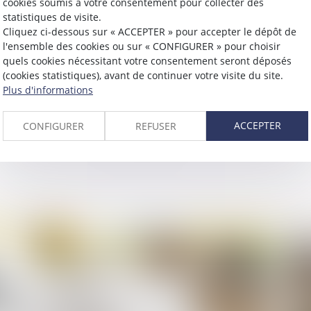
cookies soumis à votre consentement pour collecter des
statistiques de visite.
Cliquez ci-dessous sur « ACCEPTER » pour accepter le dépôt de
Le cabinet VILA Avocats intervient uniquem
l'ensemble des cookies ou sur « CONFIGURER » pour choisir
de la Copropriété, et de l’urbanisme, il se 
quels cookies nécessitant votre consentement seront déposés
complémentaire. Nos avocats vous acco
(cookies statistiques), avant de continuer votre visite du site.
pour défendre et faire valoir vos droits.
Plus d'informations
ACCEPTER
CONFIGURER
REFUSER
2020
Publié le :
15/12/2020