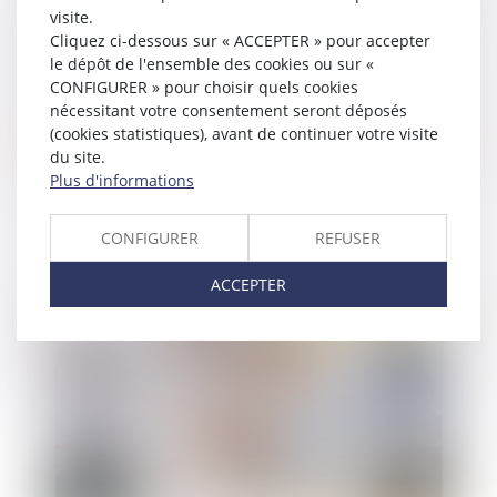
visite.
Cliquez ci-dessous sur « ACCEPTER » pour accepter
le dépôt de l'ensemble des cookies ou sur «
CONFIGURER » pour choisir quels cookies
nécessitant votre consentement seront déposés
(cookies statistiques), avant de continuer votre visite
du site.
Plus d'informations
La gestion du retard de livraison en VEFA
CONFIGURER
REFUSER
ACCEPTER
Publié le :
13/07/2023