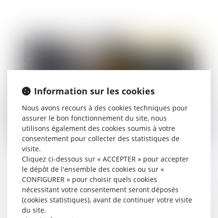
Publié le :
28/10/2024
Information sur les cookies
Nous avons recours à des cookies techniques pour
assurer le bon fonctionnement du site, nous
utilisons également des cookies soumis à votre
consentement pour collecter des statistiques de
visite.
Vendre un bien en zone inondable ou à risques
Cliquez ci-dessous sur « ACCEPTER » pour accepter
: quelles informations obligatoires ?
le dépôt de l'ensemble des cookies ou sur «
CONFIGURER » pour choisir quels cookies
nécessitant votre consentement seront déposés
(cookies statistiques), avant de continuer votre visite
Publié le :
18/10/2024
du site.